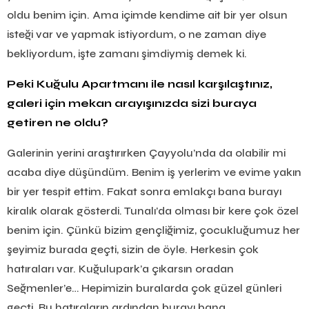
oldu benim için. Ama içimde kendime ait bir yer olsun
isteği var ve yapmak istiyordum, o ne zaman diye
bekliyordum, işte zamanı şimdiymiş demek ki.
Peki Kuğulu Apartmanı ile nasıl karşılaştınız,
galeri için mekan arayışınızda sizi buraya
getiren ne oldu?
Galerinin yerini araştırırken Çayyolu’nda da olabilir mi
acaba diye düşündüm. Benim iş yerlerim ve evime yakın
bir yer tespit ettim. Fakat sonra emlakçı bana burayı
kiralık olarak gösterdi. Tunalı’da olması bir kere çok özel
benim için. Çünkü bizim gençliğimiz, çocukluğumuz her
şeyimiz burada geçti, sizin de öyle. Herkesin çok
hatıraları var. Kuğulupark’a çıkarsın oradan
Seğmenler’e… Hepimizin buralarda çok güzel günleri
geçti. Bu hatıraların ardından burayı bana