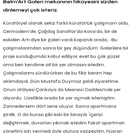
Belm’Art Galeri mekanının hikayesini sizden
dinlemeyi çok isteriz.
Küratöryel olarak sekiz farklı küratörlük çalışmam oldu.
Cermodern’de, Çağdaş Sanatlar’da Kova’da, bir de
eskiden Artı diye bir galeri vardı kapandı orada… Bu
çalışmalarımdan sonra bir şey düşündüm: Galerilere bir
proje sunduğumda kabul ediliyor, evet bu çok güzel
ama ben kendime ait bir yer olmasını istedim.
Çalışmalarımı sürdürürken de bu fikir benim hep
aklımdaydı. Dün Mustafa Duymaz geldi ziyaretime.
Onun atölyesi Çankaya da Mesnevi Caddesi’nde yer
alıyordu. Özellikle orada bir yer açmak istemiştim.
Zannedersem dört sene oluyor. Sonra apartmana
girdik. O da burası gibi eski bir binaydı. İçeriyi
değiştirmek, duvarları yıkmak istedim fakat apartman
yönetimi izin vermedi öyle olunca vazgeçtim, hüsran