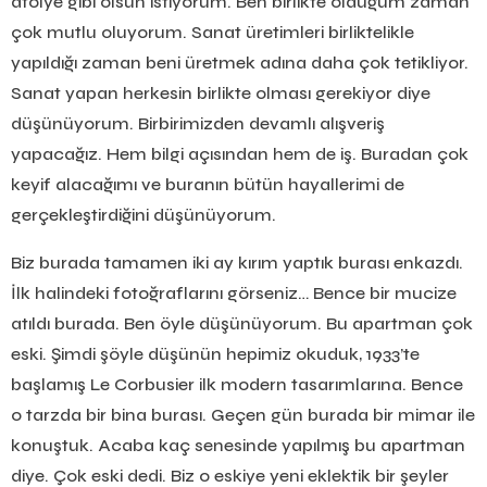
atölye gibi olsun istiyorum. Ben birlikte olduğum zaman
çok mutlu oluyorum. Sanat üretimleri birliktelikle
yapıldığı zaman beni üretmek adına daha çok tetikliyor.
Sanat yapan herkesin birlikte olması gerekiyor diye
düşünüyorum. Birbirimizden devamlı alışveriş
yapacağız. Hem bilgi açısından hem de iş. Buradan çok
keyif alacağımı ve buranın bütün hayallerimi de
gerçekleştirdiğini düşünüyorum.
Biz burada tamamen iki ay kırım yaptık burası enkazdı.
İlk halindeki fotoğraflarını görseniz… Bence bir mucize
atıldı burada. Ben öyle düşünüyorum. Bu apartman çok
eski. Şimdi şöyle düşünün hepimiz okuduk, 1933’te
başlamış Le Corbusier ilk modern tasarımlarına. Bence
o tarzda bir bina burası. Geçen gün burada bir mimar ile
konuştuk. Acaba kaç senesinde yapılmış bu apartman
diye. Çok eski dedi. Biz o eskiye yeni eklektik bir şeyler