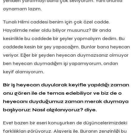
yeniden yaratmayı daha çok seviyorum. Yani onunla
oynamam lazım.
Tunalı Hilmi caddesi benim için çok özel cadde.
Hayalimde neler oldu biliyor musunuz? Bir anda
kesinlikle bu caddede bir şeyler yapmalıyım dedim. Bu
caddede kesin bir şey yapacağım. Bunlar bana heyecan
veriyor. Eğer bir şeyden heyecan duymazsanız olmuyor
ben heyecan duymadığım işi yapamıyorum, ondan
keyif alamıyorum.
Bir iş heyecan duyularak keyifle yapıldığı zaman
onu gören ile de temas edebiliyor ve biz de o
heyecanı duyduğumuz zaman merak duymaya
başlıyoruz: Nasıl algılanıyoruz? diye.
Evet bazen bir eseri konuşurken de düşüncelerimizdeki
farklılıkları görüyoruz. Alışveriş ile. Buranın zenginliği bu