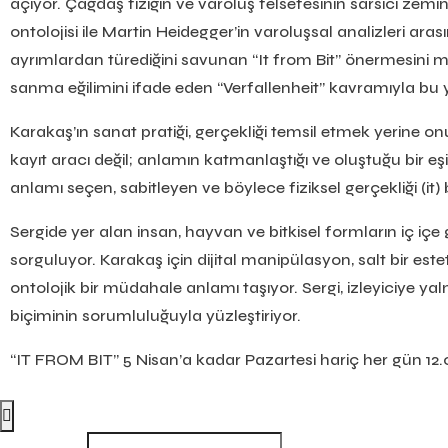
açıyor. Çağdaş fiziğin ve varoluş felsefesinin sarsıcı ze
ontolojisi ile Martin Heidegger’in varoluşsal analizleri aras
ayrımlardan türediğini savunan “It from Bit” önermesini 
sanma eğilimini ifade eden “Verfallenheit” kavramıyla bu ya
Karakaş’ın sanat pratiği, gerçekliği temsil etmek yerine onu
kayıt aracı değil; anlamın katmanlaştığı ve oluştuğu bir eş
anlamı seçen, sabitleyen ve böylece fiziksel gerçekliği (it)
Sergide yer alan insan, hayvan ve bitkisel formların iç içe g
sorguluyor. Karakaş için dijital manipülasyon, salt bir est
ontolojik bir müdahale anlamı taşıyor. Sergi, izleyiciye y
biçiminin sorumluluğuyla yüzleştiriyor.
“IT FROM BIT” 5 Nisan’a kadar Pazartesi hariç her gün 12.00