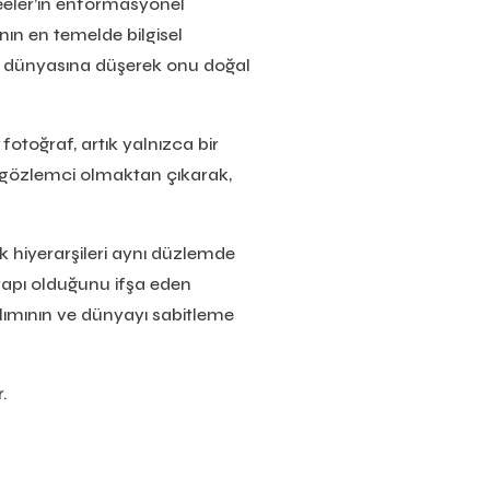
heeler’ın enformasyonel
anın en temelde bilgisel
am dünyasına düşerek onu doğal
fotoğraf, artık yalnızca bir
ir gözlemci olmaktan çıkarak,
tik hiyerarşileri aynı düzlemde
 yapı olduğunu ifşa eden
ılımının ve dünyayı sabitleme
.