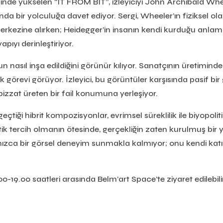
mininde yükselen “IT FROM BIT”, izleyiciyi John Archibald W
ında bir yolculuğa davet ediyor. Sergi, Wheeler’ın fiziksel ol
merkezine alırken; Heidegger’in insanın kendi kurduğu anl
pıyı derinleştiriyor.
n nasıl inşa edildiğini görünür kılıyor. Sanatçının üretiminde 
ik görevi görüyor. İzleyici, bu görüntüler karşısında pasif b
 bizzat üreten bir fail konumuna yerleşiyor.
eçtiği hibrit kompozisyonlar, evrimsel süreklilik ile biyopoli
etik tercih olmanın ötesinde, gerçekliğin zaten kurulmuş bir
alnızca bir görsel deneyim sunmakla kalmıyor; onu kendi kat
-19.00 saatleri arasında Belm’art Space’te ziyaret edilebilir