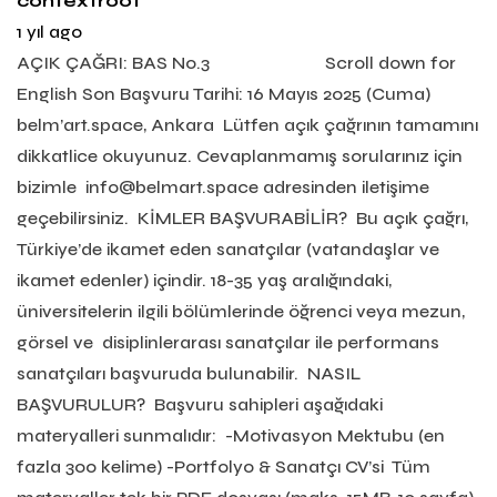
contextroot
1 yıl ago
AÇIK ÇAĞRI: BAS No.3 Scroll down for
English Son Başvuru Tarihi: 16 Mayıs 2025 (Cuma)
belm’art.space, Ankara Lütfen açık çağrının tamamını
dikkatlice okuyunuz. Cevaplanmamış sorularınız için
bizimle info@belmart.space adresinden iletişime
geçebilirsiniz. KİMLER BAŞVURABİLİR? Bu açık çağrı,
Türkiye’de ikamet eden sanatçılar (vatandaşlar ve
ikamet edenler) içindir. 18-35 yaş aralığındaki,
üniversitelerin ilgili bölümlerinde öğrenci veya mezun,
görsel ve disiplinlerarası sanatçılar ile performans
sanatçıları başvuruda bulunabilir. NASIL
BAŞVURULUR? Başvuru sahipleri aşağıdaki
materyalleri sunmalıdır: -Motivasyon Mektubu (en
fazla 300 kelime) -Portfolyo & Sanatçı CV’si Tüm