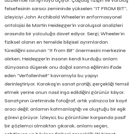
düzlemde tartışmaya açıyor. Çağdaş fiziğin ve varoluş
felsefesinin sarsıcı zemininde yükselen “IT FROM BIT”,
izleyiciyi John Archibald Wheeler’ın enformasyonel
ontolojisi ile Martin Heidegger’in varoluşsal analizleri
arasında bir yolculuğa davet ediyor. Sergi, Wheeler’ın
fiziksel olanın en temelde bilgisel ayrımlardan
türediğini savunan “It from Bit” önermesini merkezine
alırken; Heidegger’in insanın kendi kurduğu anlam
dünyasına düşerek onu doğal sanma eğilimini ifade
eden “Verfallenheit” kavramıyla bu yapıyı
derinleştiriyor. Karakaş’ın sanat pratiği, gerçekliği temsil
etmek yerine onun nasıl inşa edildiğini görünür kılıyor.
Sanatçının üretiminde fotoğraf, artık yalnızca bir kayıt
aracı değil; anlamın katmanlaştığı ve oluştuğu bir eşik
görevi görüyor. İzleyici, bu görüntüler karşısında pasif
bir gözlemci olmaktan çıkarak, anlamı seçen,