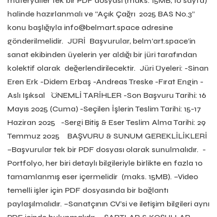
materyaller tek bir PDF dosyası (maks. 15MB, 10 sayfa)
halinde hazırlanmalı ve “Açık Çağrı 2025 BAS No.3”
konu başlığıyla info@belmart.space adresine
gönderilmelidir. JÜRİ Başvurular, belm’art.space’in
sanat ekibinden üyelerin yer aldığı bir jüri tarafından
kolektif olarak değerlendirilecektir. Jüri Üyeleri: -Sinan
Eren Erk -Didem Erbaş -Andreas Treske -Fırat Engin -
Aslı Işıksal ÖNEMLİ TARİHLER -Son Başvuru Tarihi: 16
Mayıs 2025 (Cuma) -Seçilen İşlerin Teslim Tarihi: 15-17
Haziran 2025 -Sergi Bitiş & Eser Teslim Alma Tarihi: 29
Temmuz 2025 BAŞVURU & SUNUM GEREKLİLİKLERİ
–Başvurular tek bir PDF dosyası olarak sunulmalıdır. -
Portfolyo, her biri detaylı bilgileriyle birlikte en fazla 10
tamamlanmış eser içermelidir (maks. 15MB). –Video
temelli işler için PDF dosyasında bir bağlantı
paylaşılmalıdır. –Sanatçının CV’si ve iletişim bilgileri aynı