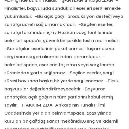
PDF içinde bulunmalıdır. ŞARTLAR & KOŞULLAR –
Finalistler, başvuruda sundukları eserleri sergilemekle
yükümlüdür. –Bu açık çağrı, prodüksiyon desteği veya
sanatçı ücreti sağlamamaktadır. –Seçilen eserler,
sanatçı tarafından 15-17 Haziran 2025 tarihlerinde
belm’art.space’e güvenli bir şekilde teslim edilmelidir.
–Sanatçılar, eserlerinin paketlenmesi, taşınması ve
sergi sonrası geri alınmasından sorumludur. -
belm’art.space, eserlerin taşınma veya sergilenme
sürecinde sigorta sağlamaz. -Seçilen eserler, sergi
süresi boyunca başka bir yerde sergilenemez. -Eksik
başvurular değerlendirilmeyecektir. -Başvuran
sanatçılar, açık çağrının tüm şartlarını kabul etmiş
sayılır. HAKKIMIZDA Ankara’nın Tunalı Hilmi
Caddesi’nde yer alan belm’art.space, 2023 yılında
kurulan bir çağdaş sanat mekânıdır.Genç ve kıdemli