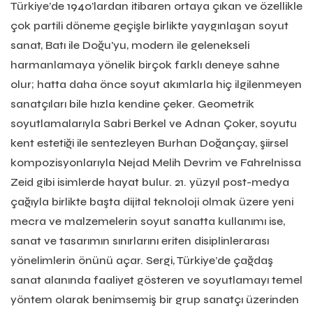
Türkiye’de 1940’lardan itibaren ortaya çıkan ve özellikle
çok partili döneme geçişle birlikte yaygınlaşan soyut
sanat, Batı ile Doğu’yu, modern ile gelenekseli
harmanlamaya yönelik birçok farklı deneye sahne
olur; hatta daha önce soyut akımlarla hiç ilgilenmeyen
sanatçıları bile hızla kendine çeker. Geometrik
soyutlamalarıyla Sabri Berkel ve Adnan Çoker, soyutu
kent estetiği ile sentezleyen Burhan Doğançay, şiirsel
kompozisyonlarıyla Nejad Melih Devrim ve Fahrelnissa
Zeid gibi isimlerde hayat bulur. 21. yüzyıl post-medya
çağıyla birlikte başta dijital teknoloji olmak üzere yeni
mecra ve malzemelerin soyut sanatta kullanımı ise,
sanat ve tasarımın sınırlarını eriten disiplinlerarası
yönelimlerin önünü açar. Sergi, Türkiye’de çağdaş
sanat alanında faaliyet gösteren ve soyutlamayı temel
yöntem olarak benimsemiş bir grup sanatçı üzerinden