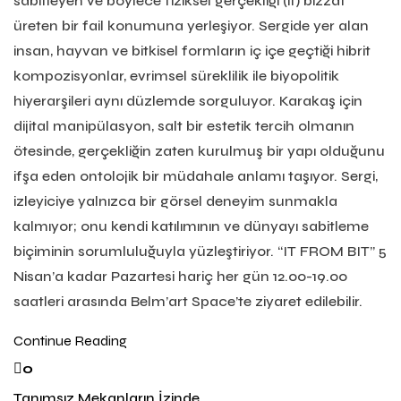
sabitleyen ve böylece fiziksel gerçekliği (it) bizzat
üreten bir fail konumuna yerleşiyor. Sergide yer alan
insan, hayvan ve bitkisel formların iç içe geçtiği hibrit
kompozisyonlar, evrimsel süreklilik ile biyopolitik
hiyerarşileri aynı düzlemde sorguluyor. Karakaş için
dijital manipülasyon, salt bir estetik tercih olmanın
ötesinde, gerçekliğin zaten kurulmuş bir yapı olduğunu
ifşa eden ontolojik bir müdahale anlamı taşıyor. Sergi,
izleyiciye yalnızca bir görsel deneyim sunmakla
kalmıyor; onu kendi katılımının ve dünyayı sabitleme
biçiminin sorumluluğuyla yüzleştiriyor. “IT FROM BIT” 5
Nisan’a kadar Pazartesi hariç her gün 12.00-19.00
saatleri arasında Belm’art Space’te ziyaret edilebilir.
Continue Reading
0
Tanımsız Mekanların İzinde