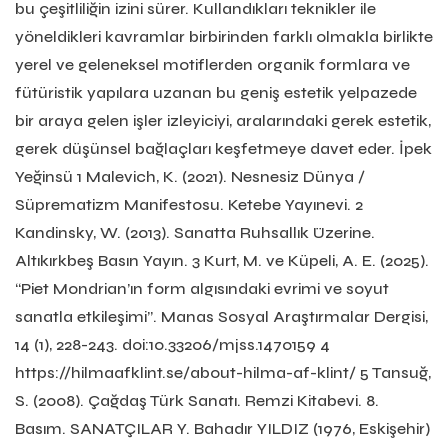
bu çeşitliliğin izini sürer. Kullandıkları teknikler ile
yöneldikleri kavramlar birbirinden farklı olmakla birlikte
yerel ve geleneksel motiflerden organik formlara ve
fütüristik yapılara uzanan bu geniş estetik yelpazede
bir araya gelen işler izleyiciyi, aralarındaki gerek estetik,
gerek düşünsel bağlaçları keşfetmeye davet eder. İpek
Yeğinsü 1 Malevich, K. (2021). Nesnesiz Dünya /
Süprematizm Manifestosu. Ketebe Yayınevi. 2
Kandinsky, W. (2013). Sanatta Ruhsallık Üzerine.
Altıkırkbeş Basın Yayın. 3 Kurt, M. ve Küpeli, A. E. (2025).
“Piet Mondrian’ın form algısındaki evrimi ve soyut
sanatla etkileşimi”. Manas Sosyal Araştırmalar Dergisi,
14 (1), 228-243. doi:10.33206/mjss.1470159 4
https://hilmaafklint.se/about-hilma-af-klint/ 5 Tansuğ,
S. (2008). Çağdaş Türk Sanatı. Remzi Kitabevi. 8.
Basım. SANATÇILAR Y. Bahadır YILDIZ (1976, Eskişehir)