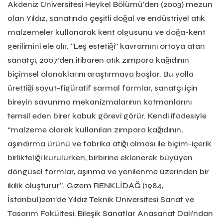
Akdeniz Üniversitesi Heykel Bölümü’den (2003) mezun
olan Yıldız, sanatında çeşitli doğal ve endüstriyel atık
malzemeler kullanarak kent olgusunu ve doğa-kent
gerilimini ele alır. “Leş estetiği” kavramını ortaya atan
sanatçı, 2007’den itibaren atık zımpara kağıdının
biçimsel olanaklarını araştırmaya başlar. Bu yolla
ürettiği soyut-figüratif sarmal formlar, sanatçı için
bireyin savunma mekanizmalarının katmanlarını
temsil eden birer kabuk görevi görür. Kendi ifadesiyle
“malzeme olarak kullanılan zımpara kağıdının,
aşındırma ürünü ve fabrika atığı olması ile biçim-içerik
birlikteliği kurulurken, birbirine eklenerek büyüyen
döngüsel formlar, aşınma ve yenilenme üzerinden bir
ikilik oluşturur”. Gizem RENKLİDAĞ (1984,
İstanbul)2011’de Yıldız Teknik Üniversitesi Sanat ve
Tasarım Fakültesi, Bileşik Sanatlar Anasanat Dalı’ndan