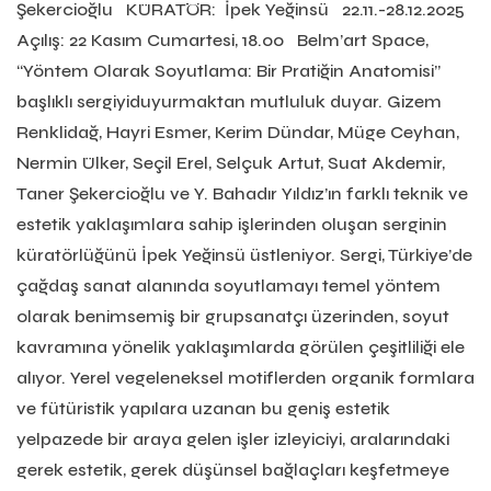
Şekercioğlu KÜRATÖR: İpek Yeğinsü 22.11.-28.12.2025
Açılış: 22 Kasım Cumartesi, 18.00 Belm’art Space,
“Yöntem Olarak Soyutlama: Bir Pratiğin Anatomisi”
başlıklı sergiyiduyurmaktan mutluluk duyar. Gizem
Renklidağ, Hayri Esmer, Kerim Dündar, Müge Ceyhan,
Nermin Ülker, Seçil Erel, Selçuk Artut, Suat Akdemir,
Taner Şekercioğlu ve Y. Bahadır Yıldız’ın farklı teknik ve
estetik yaklaşımlara sahip işlerinden oluşan serginin
küratörlüğünü İpek Yeğinsü üstleniyor. Sergi, Türkiye’de
çağdaş sanat alanında soyutlamayı temel yöntem
olarak benimsemiş bir grupsanatçı üzerinden, soyut
kavramına yönelik yaklaşımlarda görülen çeşitliliği ele
alıyor. Yerel vegeleneksel motiflerden organik formlara
ve fütüristik yapılara uzanan bu geniş estetik
yelpazede bir araya gelen işler izleyiciyi, aralarındaki
gerek estetik, gerek düşünsel bağlaçları keşfetmeye