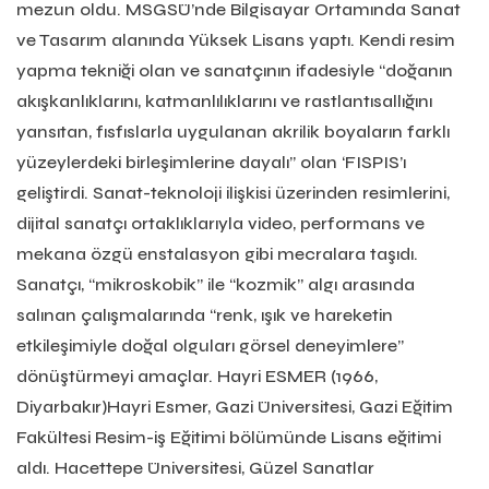
mezun oldu. MSGSÜ’nde Bilgisayar Ortamında Sanat
ve Tasarım alanında Yüksek Lisans yaptı. Kendi resim
yapma tekniği olan ve sanatçının ifadesiyle “doğanın
akışkanlıklarını, katmanlılıklarını ve rastlantısallığını
yansıtan, fısfıslarla uygulanan akrilik boyaların farklı
yüzeylerdeki birleşimlerine dayalı” olan ‘FISPIS’ı
geliştirdi. Sanat-teknoloji ilişkisi üzerinden resimlerini,
dijital sanatçı ortaklıklarıyla video, performans ve
mekana özgü enstalasyon gibi mecralara taşıdı.
Sanatçı, “mikroskobik” ile “kozmik” algı arasında
salınan çalışmalarında “renk, ışık ve hareketin
etkileşimiyle doğal olguları görsel deneyimlere”
dönüştürmeyi amaçlar. Hayri ESMER (1966,
Diyarbakır)Hayri Esmer, Gazi Üniversitesi, Gazi Eğitim
Fakültesi Resim-iş Eğitimi bölümünde Lisans eğitimi
aldı. Hacettepe Üniversitesi, Güzel Sanatlar