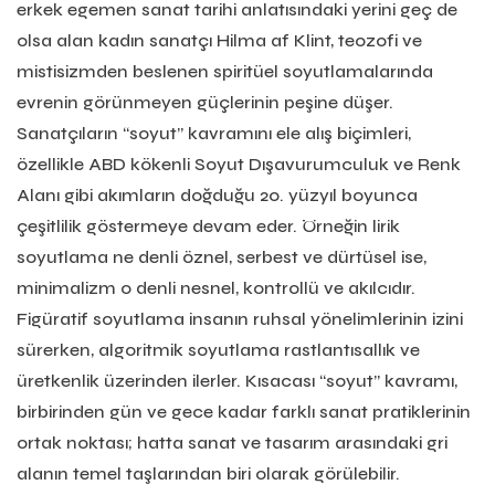
erkek egemen sanat tarihi anlatısındaki yerini geç de
olsa alan kadın sanatçı Hilma af Klint, teozofi ve
mistisizmden beslenen spiritüel soyutlamalarında
evrenin görünmeyen güçlerinin peşine düşer.
Sanatçıların “soyut” kavramını ele alış biçimleri,
özellikle ABD kökenli Soyut Dışavurumculuk ve Renk
Alanı gibi akımların doğduğu 20. yüzyıl boyunca
çeşitlilik göstermeye devam eder. Örneğin lirik
soyutlama ne denli öznel, serbest ve dürtüsel ise,
minimalizm o denli nesnel, kontrollü ve akılcıdır.
Figüratif soyutlama insanın ruhsal yönelimlerinin izini
sürerken, algoritmik soyutlama rastlantısallık ve
üretkenlik üzerinden ilerler. Kısacası “soyut” kavramı,
birbirinden gün ve gece kadar farklı sanat pratiklerinin
ortak noktası; hatta sanat ve tasarım arasındaki gri
alanın temel taşlarından biri olarak görülebilir.