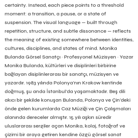
certainty. Instead, each piece points to a threshold
moment: a transition, a pause, or a state of
suspension. The visual language — built through
repetition, structure, and subtle dissonance — reflects
the meaning of existing somewhere between identities,
cultures, disciplines, and states of mind. Monika
Bulanda Görsel Sanatçı · Profesyonel Müzisyen · Yazar
Monika Bulanda, kültürleri ve disiplinleri birbirine
bağlayan disiplinlerarası bir sanatçı, müzisyen ve
yazardır. 1983 yılında Polonya’nın Krakow kentinde
doğmuş, şu anda İstanbul’da yaşamaktadır. Beş dili
akıcı bir şekilde konuşan Bulanda, Polonya ve Çin’deki
önde gelen kurumlarda Caz Müziği ve Çin Çalışmaları
alanında dereceler almıştır. 15 yılı aşkın süredir
uluslararası sergiler açan Monika, kolaj, fotoğraf ve
çizimi bir araya getiren kendine özgü görsel sanat