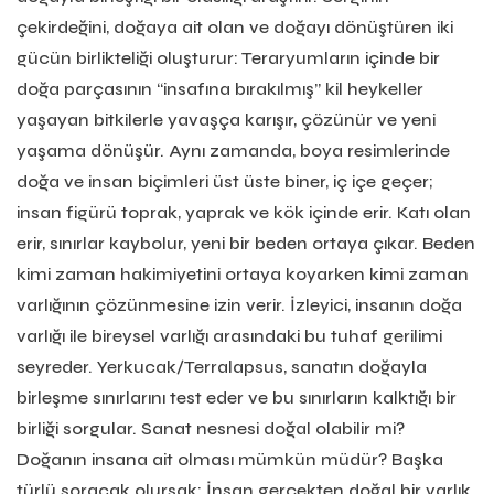
çekirdeğini, doğaya ait olan ve doğayı dönüştüren iki
gücün birlikteliği oluşturur: Teraryumların içinde bir
doğa parçasının “insafına bırakılmış” kil heykeller
yaşayan bitkilerle yavaşça karışır, çözünür ve yeni
yaşama dönüşür. Aynı zamanda, boya resimlerinde
doğa ve insan biçimleri üst üste biner, iç içe geçer;
insan figürü toprak, yaprak ve kök içinde erir. Katı olan
erir, sınırlar kaybolur, yeni bir beden ortaya çıkar. Beden
kimi zaman hakimiyetini ortaya koyarken kimi zaman
varlığının çözünmesine izin verir. İzleyici, insanın doğa
varlığı ile bireysel varlığı arasındaki bu tuhaf gerilimi
seyreder. Yerkucak/Terralapsus, sanatın doğayla
birleşme sınırlarını test eder ve bu sınırların kalktığı bir
birliği sorgular. Sanat nesnesi doğal olabilir mi?
Doğanın insana ait olması mümkün müdür? Başka
türlü soracak olursak: İnsan gerçekten doğal bir varlık