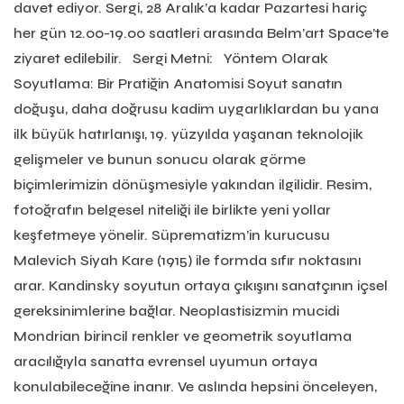
davet ediyor. Sergi, 28 Aralık’a kadar Pazartesi hariç
her gün 12.00-19.00 saatleri arasında Belm’art Space’te
ziyaret edilebilir. Sergi Metni: Yöntem Olarak
Soyutlama: Bir Pratiğin Anatomisi Soyut sanatın
doğuşu, daha doğrusu kadim uygarlıklardan bu yana
ilk büyük hatırlanışı, 19. yüzyılda yaşanan teknolojik
gelişmeler ve bunun sonucu olarak görme
biçimlerimizin dönüşmesiyle yakından ilgilidir. Resim,
fotoğrafın belgesel niteliği ile birlikte yeni yollar
keşfetmeye yönelir. Süprematizm’in kurucusu
Malevich Siyah Kare (1915) ile formda sıfır noktasını
arar. Kandinsky soyutun ortaya çıkışını sanatçının içsel
gereksinimlerine bağlar. Neoplastisizmin mucidi
Mondrian birincil renkler ve geometrik soyutlama
aracılığıyla sanatta evrensel uyumun ortaya
konulabileceğine inanır. Ve aslında hepsini önceleyen,